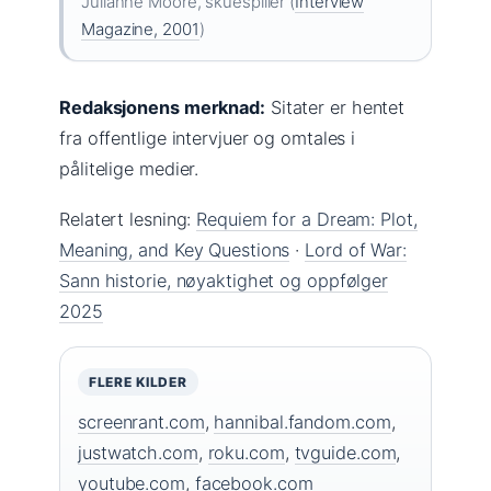
Julianne Moore, skuespiller (
Interview
Magazine, 2001
)
Redaksjonens merknad:
Sitater er hentet
fra offentlige intervjuer og omtales i
pålitelige medier.
Relatert lesning:
Requiem for a Dream: Plot,
Meaning, and Key Questions
·
Lord of War:
Sann historie, nøyaktighet og oppfølger
2025
FLERE KILDER
screenrant.com
,
hannibal.fandom.com
,
justwatch.com
,
roku.com
,
tvguide.com
,
youtube.com
,
facebook.com