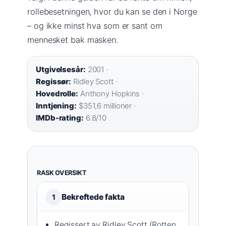
rollebesetningen, hvor du kan se den i Norge
– og ikke minst hva som er sant om
mennesket bak masken.
Utgivelsesår:
2001 ·
Regissør:
Ridley Scott ·
Hovedrolle:
Anthony Hopkins ·
Inntjening:
$351,6 millioner ·
IMDb-rating:
6.8/10
RASK OVERSIKT
Bekreftede fakta
1
Regissert av Ridley Scott (
Rotten