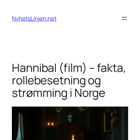
Skip
to
NyhetsLinjen.net
content
Hannibal (film) – fakta,
rollebesetning og
strømming i Norge