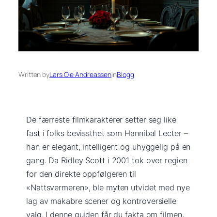
Written by
Lars Ole Andreassen
in
Blogg
De færreste filmkarakterer setter seg like
fast i folks bevissthet som Hannibal Lecter –
han er elegant, intelligent og uhyggelig på en
gang. Da Ridley Scott i 2001 tok over regien
for den direkte oppfølgeren til
«Nattsvermeren», ble myten utvidet med nye
lag av makabre scener og kontroversielle
valg. I denne guiden får du fakta om filmen,