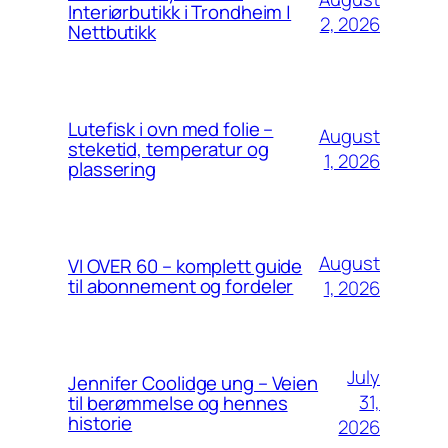
Interiørbutikk i Trondheim |
2, 2026
Nettbutikk
Lutefisk i ovn med folie –
August
steketid, temperatur og
1, 2026
plassering
August
VI OVER 60 – komplett guide
til abonnement og fordeler
1, 2026
July
Jennifer Coolidge ung – Veien
31,
til berømmelse og hennes
historie
2026