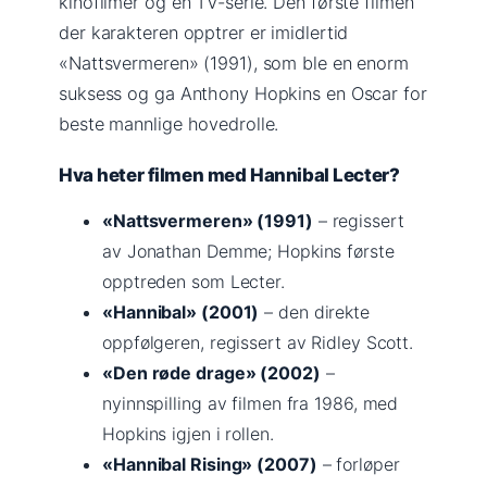
kinofilmer og en TV-serie. Den første filmen
der karakteren opptrer er imidlertid
«Nattsvermeren» (1991), som ble en enorm
suksess og ga Anthony Hopkins en Oscar for
beste mannlige hovedrolle.
Hva heter filmen med Hannibal Lecter?
«Nattsvermeren» (1991)
– regissert
av Jonathan Demme; Hopkins første
opptreden som Lecter.
«Hannibal» (2001)
– den direkte
oppfølgeren, regissert av Ridley Scott.
«Den røde drage» (2002)
–
nyinnspilling av filmen fra 1986, med
Hopkins igjen i rollen.
«Hannibal Rising» (2007)
– forløper