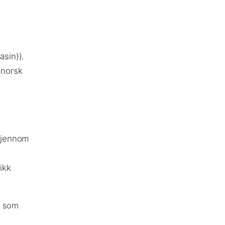
asin)).
(norsk
 gjennom
ikk
s som