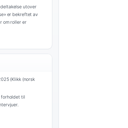
deltakelse utover
se» er bekreftet av
r om roller er
2025 (Klikk (norsk
forholdet til
tervjuer.