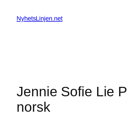
Skip
to
NyhetsLinjen.net
content
Jennie Sofie Lie Pi
norsk