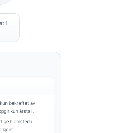
t i
 kun bekreftet av
gir kun årstall.
tige hjemsted i
g kjent.