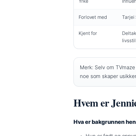
Yrke
Influe
Forlovet med
Tarjei
Kjent for
Deltak
livsst
Merk: Selv om TVmaze op
noe som skaper usikker
Hvem er Jennie
Hva er bakgrunnen he