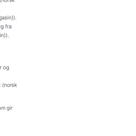
 (norsk
asin)).
g fra
n)).
r og
k (norsk
om gir