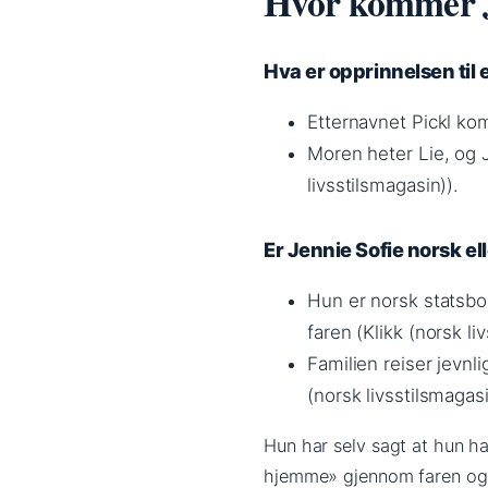
Hvor kommer J
Hva er opprinnelsen til 
Etternavnet Pickl kom
Moren heter Lie, og J
livsstilsmagasin)).
Er Jennie Sofie norsk el
Hun er norsk statsbor
faren (Klikk (norsk li
Familien reiser jevnl
(norsk livsstilsmagasi
Hun har selv sagt at hun ha
hjemme» gjennom faren og 