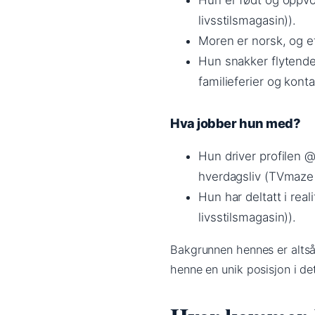
Hun er født og oppvok
livsstilsmagasin)).
Moren er norsk, og et
Hun snakker flytende
familieferier og konta
Hva jobber hun med?
Hun driver profilen 
hverdagsliv (TVmaze
Hun har deltatt i rea
livsstilsmagasin)).
Bakgrunnen hennes er altså
henne en unik posisjon i det