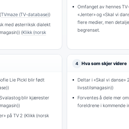
Omfanget av hennes TV-
(
TVmaze (TV-database)
)
«Jenter» og «Skal vi dan
flere medier, men detalje
sk med østerriksk dialekt
begrenset.
smagasin)) (
Klikk (norsk
Hva som skjer videre
4
fie Lie Pickl blir født
Deltar i «Skal vi danse» 
se))
livsstilsmagasin))
Svalastog blir kjærester
Forventes å dele mer om 
lsmagasin))
foreldrene i kommende in
er» på TV 2 (Klikk (norsk