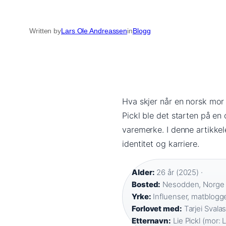
Written by
Lars Ole Andreassen
in
Blogg
Hva skjer når en norsk mor 
Pickl ble det starten på en
varemerke. I denne artikke
identitet og karriere.
Alder:
26 år (2025) ·
Bosted:
Nesodden, Norge 
Yrke:
Influenser, matblogge
Forlovet med:
Tarjei Svalas
Etternavn:
Lie Pickl (mor: Li