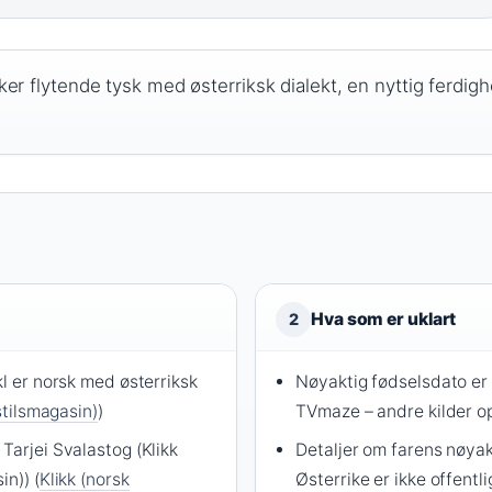
er flytende tysk med østerriksk dialekt, en nyttig ferdighe
Hva som er uklart
2
kl er norsk med østerriksk
Nøyaktig fødselsdato er
sstilsmagasin)
)
TVmaze – andre kilder opp
Tarjei Svalastog (Klikk
Detaljer om farens nøyak
in)) (
Klikk (norsk
Østerrike er ikke offentli