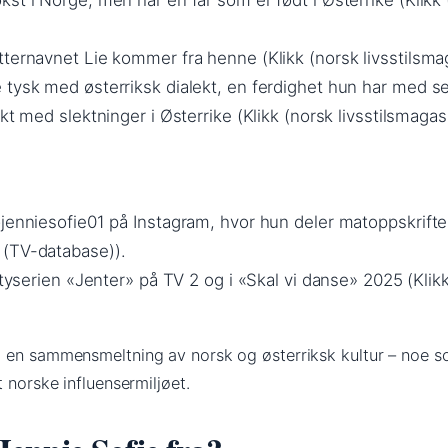
st i Norge, men har en far som er født i Østerrike (Klikk
ternavnet Lie kommer fra henne (Klikk (norsk livsstilsmag
 tysk med østerriksk dialekt, en ferdighet hun har med se
kt med slektninger i Østerrike (Klikk (norsk livsstilsmagasi
@jenniesofie01 på Instagram, hvor hun deler matoppskrifte
 (TV-database)).
lityserien «Jenter» på TV 2 og i «Skal vi danse» 2025 (Klik
 en sammensmeltning av norsk og østerriksk kultur – noe s
 norske influensermiljøet.