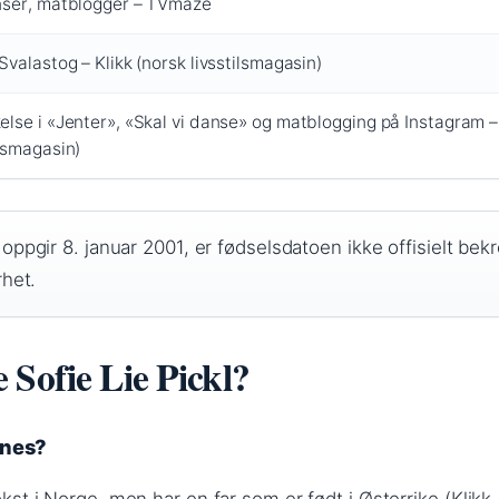
nser, matblogger – TVmaze
 Svalastog – Klikk (norsk livsstilsmagasin)
else i «Jenter», «Skal vi danse» og matblogging på Instagram – 
ilsmagasin)
pgir 8. januar 2001, er fødselsdatoen ikke offisielt bekr
het.
 Sofie Lie Pickl?
nnes?