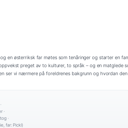
og en østerriksk far møtes som tenåringer og starter en fami
 oppvekst preget av to kulturer, to språk – og en matglede s
len ser vi nærmere på foreldrenes bakgrunn og hvordan den
·
r ·
tog ·
e, far: Pickl)