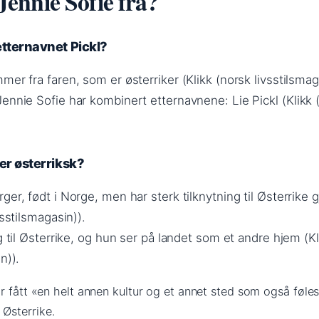
ennie Sofie fra?
etternavnet Pickl?
mer fra faren, som er østerriker (Klikk (norsk livsstilsmag
ennie Sofie har kombinert etternavnene: Lie Pickl (Klikk 
ler østerriksk?
ger, født i Norge, men har sterk tilknytning til Østerrike
vsstilsmagasin)).
ig til Østerrike, og hun ser på landet som et andre hjem (Kl
n)).
r fått «en helt annen kultur og et annet sted som også føle
Østerrike.