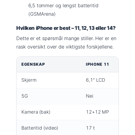
6,5 tommer og lengst batteritid
(GSMArena)
Hvilken iPhone er best – 11, 12, 13 eller 14?
Dette er et spørsmål mange stiller. Her er en
rask oversikt over de viktigste forskjellene.
EGENSKAP
IPHONE 11
IPH
Skjerm
6,1″ LCD
6,1
5G
Nei
Ja
Kamera (bak)
12+12 MP
12
Batteritid (video)
17 t
17 