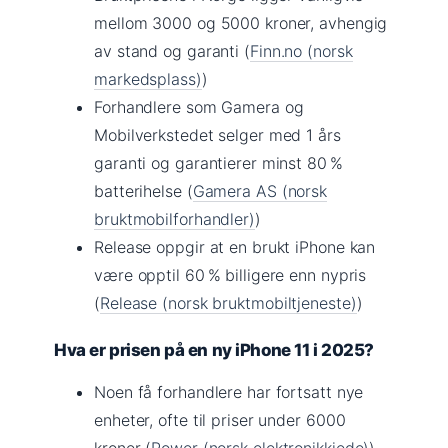
mellom 3000 og 5000 kroner, avhengig
av stand og garanti (
Finn.no (norsk
markedsplass)
)
Forhandlere som Gamera og
Mobilverkstedet selger med 1 års
garanti og garantierer minst 80 %
batterihelse (
Gamera AS (norsk
bruktmobilforhandler)
)
Release oppgir at en brukt iPhone kan
være opptil 60 % billigere enn nypris
(
Release (norsk bruktmobiltjeneste)
)
Hva er prisen på en ny iPhone 11 i 2025?
Noen få forhandlere har fortsatt nye
enheter, ofte til priser under 6000
kroner (
Power (norsk elektronikkjede)
)