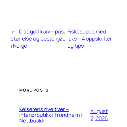
←
Disc golf kurv – pris,
Fiskesuppe med
størrelse og beste kjøp
laks – 4 oppskrifter
i Norge
og tips
→
MORE POSTS
Keiserens nye trær –
August
Interiørbutikk i Trondheim |
2, 2026
Nettbutikk