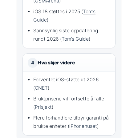
(
GSMArena
)
iOS 18 støttes i 2025 (
Tom’s
Guide
)
Sannsynlig siste oppdatering
rundt 2026 (
Tom’s Guide
)
Hva skjer videre
4
Forventet iOS-støtte ut 2026
(
CNET
)
Bruktprisene vil fortsette å falle
(
Prisjakt
)
Flere forhandlere tilbyr garanti på
brukte enheter (
iPhonehuset
)