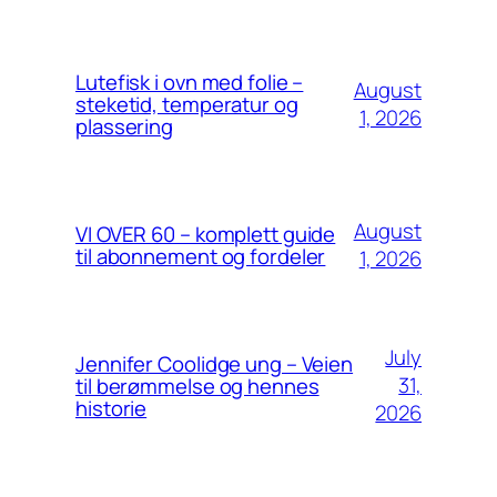
Lutefisk i ovn med folie –
August
steketid, temperatur og
1, 2026
plassering
August
VI OVER 60 – komplett guide
til abonnement og fordeler
1, 2026
July
Jennifer Coolidge ung – Veien
31,
til berømmelse og hennes
historie
2026