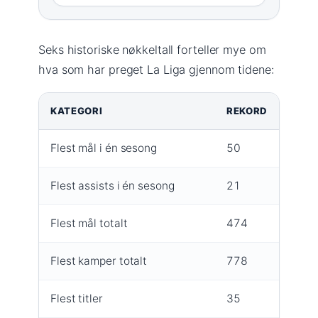
Seks historiske nøkkeltall forteller mye om
hva som har preget La Liga gjennom tidene:
KATEGORI
REKORD
SPIL
Flest mål i én sesong
50
Lione
Flest assists i én sesong
21
Xavi
Flest mål totalt
474
Lione
Flest kamper totalt
778
Andon
Flest titler
35
Real