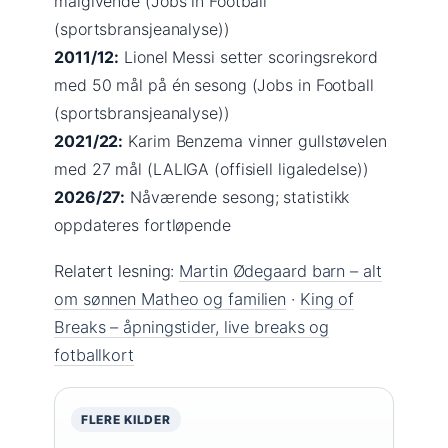
målgivende (Jobs in Football
(sportsbransjeanalyse))
2011/12:
Lionel Messi setter scoringsrekord
med 50 mål på én sesong (Jobs in Football
(sportsbransjeanalyse))
2021/22:
Karim Benzema vinner gullstøvelen
med 27 mål (LALIGA (offisiell ligaledelse))
2026/27:
Nåværende sesong; statistikk
oppdateres fortløpende
Relatert lesning:
Martin Ødegaard barn – alt
om sønnen Matheo og familien
·
King of
Breaks – åpningstider, live breaks og
fotballkort
FLERE KILDER