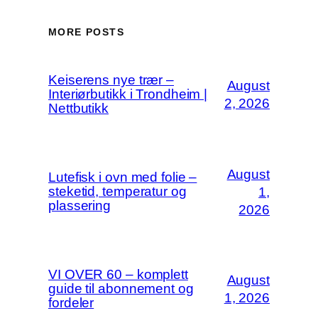
MORE POSTS
Keiserens nye trær –
August
Interiørbutikk i Trondheim |
2, 2026
Nettbutikk
August
Lutefisk i ovn med folie –
steketid, temperatur og
1,
plassering
2026
VI OVER 60 – komplett
August
guide til abonnement og
1, 2026
fordeler