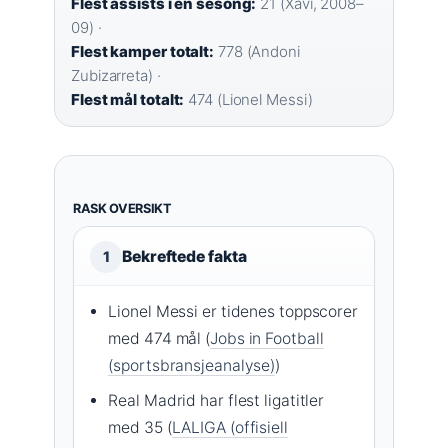
Flest assists i én sesong:
21 (Xavi, 2008–
09) ·
Flest kamper totalt:
778 (Andoni
Zubizarreta) ·
Flest mål totalt:
474 (Lionel Messi)
RASK OVERSIKT
Bekreftede fakta
1
Lionel Messi er tidenes toppscorer
med 474 mål (
Jobs in Football
(sportsbransjeanalyse)
)
Real Madrid har flest ligatitler
med 35 (
LALIGA (offisiell