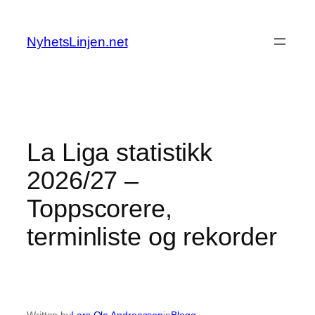
Skip
to
NyhetsLinjen.net
content
La Liga statistikk
2026/27 –
Toppscorere,
terminliste og rekorder
Written by
Lars Ole Andreassen
in
Blogg