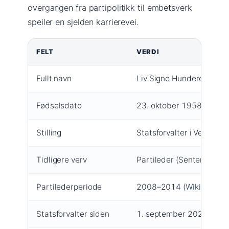
overgangen fra partipolitikk til embetsverk
speiler en sjelden karrierevei.
FELT
VERDI
Fullt navn
Liv Signe Hundere Navar
Fødselsdato
23. oktober 1958 (Storti
Stilling
Statsforvalter i Vestland 
Tidligere verv
Partileder (Senterpartie
Partilederperiode
2008–2014 (
Wikipedia (t
Statsforvalter siden
1. september 2022 (
Stat