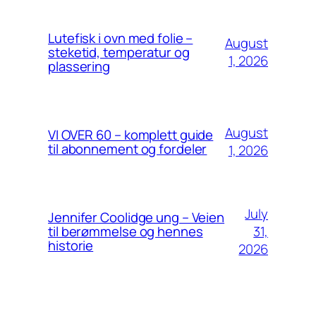
Lutefisk i ovn med folie –
August
steketid, temperatur og
1, 2026
plassering
August
VI OVER 60 – komplett guide
til abonnement og fordeler
1, 2026
July
Jennifer Coolidge ung – Veien
31,
til berømmelse og hennes
historie
2026