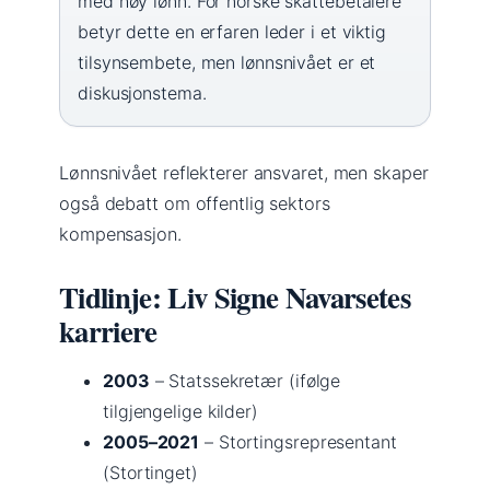
med høy lønn. For norske skattebetalere
betyr dette en erfaren leder i et viktig
tilsynsembete, men lønnsnivået er et
diskusjonstema.
Lønnsnivået reflekterer ansvaret, men skaper
også debatt om offentlig sektors
kompensasjon.
Tidlinje: Liv Signe Navarsetes
karriere
2003
– Statssekretær (ifølge
tilgjengelige kilder)
2005–2021
– Stortingsrepresentant
(Stortinget)