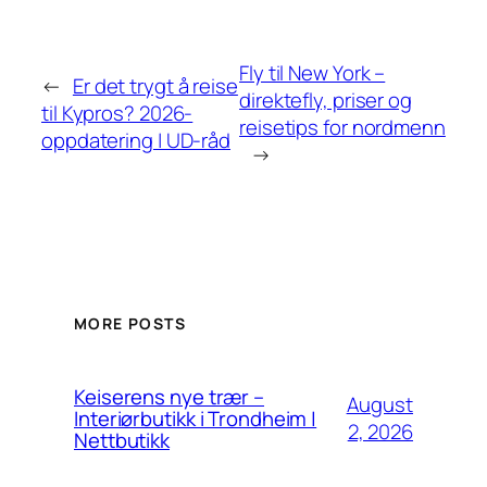
Fly til New York –
←
Er det trygt å reise
direktefly, priser og
til Kypros? 2026-
reisetips for nordmenn
oppdatering | UD-råd
→
MORE POSTS
Keiserens nye trær –
August
Interiørbutikk i Trondheim |
2, 2026
Nettbutikk