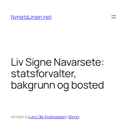
Skip
to
NyhetsLinjen.net
content
Liv Signe Navarsete:
statsforvalter,
bakgrunn og bosted
Written by
Lars Ole Andreassen
in
Blogg