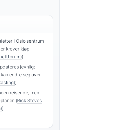
aletter i Oslo sentrum
er krever kjøp
(nettforum)
)
ppdateres jevnlig;
d kan endre seg over
kasting)
)
noen reisende, men
planen (
Rick Steves
)
)