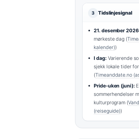
Tidslinjesignal
3
21. desember 2026
mørkeste dag (
Time
kalender)
)
I dag:
Varierende so
sjekk lokale tider fo
(
Timeanddate.no (as
Pride-uken (juni):
E
sommerhendelser m
kulturprogram (
Vand
(reiseguide)
)