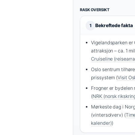
RASK OVERSIKT
Bekreftede fakta
1
Vigelandsparken er
attraksjon – ca. 1 mil
Cruiseline (reisearr
Oslo sentrum tilhøre
prissystem (
Visit Os
Frogner er bydelen 
(
NRK (norsk rikskrin
Mørkeste dag i Norg
(vintersolverv) (
Tim
kalender)
)