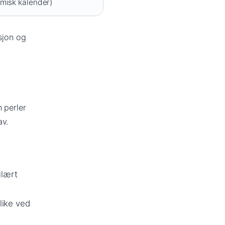
misk kalender)
sjon og
 perler
av.
ulært
like ved