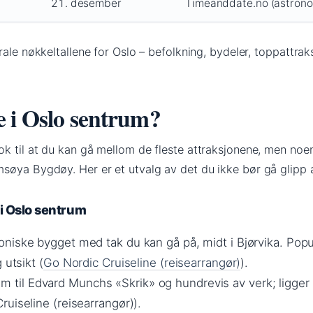
21. desember
Timeanddate.no (astrono
rale nøkkeltallene for Oslo – befolkning, bydeler, toppattrak
 i Oslo sentrum?
k til at du kan gå mellom de fleste attraksjonene, men noen
søya Bygdøy. Her er et utvalg av det du ikke bør gå glipp 
i Oslo sentrum
oniske bygget med tak du kan gå på, midt i Bjørvika. Pop
 utsikt (
Go Nordic Cruiseline (reisearrangør)
).
m til Edvard Munchs «Skrik» og hundrevis av verk; ligger 
uiseline (reisearrangør)).