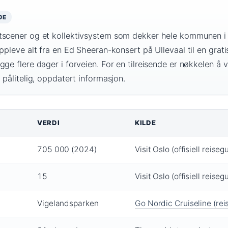
OE
tscener og et kollektivsystem som dekker hele kommunen i
ppleve alt fra en Ed Sheeran-konsert på Ullevaal til en grati
ge flere dager i forveien. For en tilreisende er nøkkelen å v
 pålitelig, oppdatert informasjon.
VERDI
KILDE
705 000 (2024)
Visit Oslo (offisiell reiseg
15
Visit Oslo (offisiell reiseg
Vigelandsparken
Go Nordic Cruiseline (rei