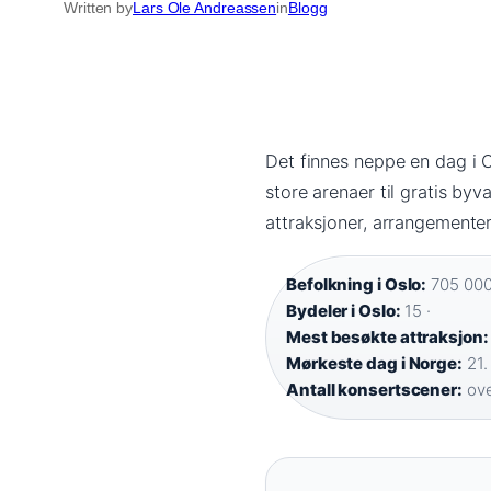
Written by
Lars Ole Andreassen
in
Blogg
Det finnes neppe en dag i O
store arenaer til gratis byv
attraksjoner, arrangementer 
Befolkning i Oslo:
705 000 
Bydeler i Oslo:
15 ·
Mest besøkte attraksjon:
Mørkeste dag i Norge:
21.
Antall konsertscener:
ove