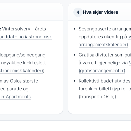
Hva skjer videre
4
:
Vintersolverv – årets
Sesongbaserte arrangem
anddate.no (astronomisk
oppdateres ukentlig på
V
arrangementskalender)
loppgang/solnedgang –
Gratisaktiviteter som gu
r nøyaktige klokkeslett
å være tilgjengelige via
V
tronomisk kalender)
)
(gratisarrangementer)
n av Oslos største
Kollektivtilbudet utvide
ed parade og
forenkler billettkjøp for
er Apartments
(transport i Oslo))