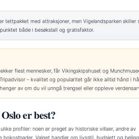
r tettpakket med attraksjoner, men Vigelandsparken skiller 
unktet både i besøkstall og gratisfaktor.
ekker flest mennesker, får Vikingskipshuset og Munchmuse
ipadvisor – kvalitet og popularitet går ikke alltid hånd i h
vhenger av om du vil unngå trengsel eller oppleve verdensar
 Oslo er best?
like profiler: noen er preget av historiske villaer, andre av
e bokostnader. Valget handler om livsstil, budsjett og belig