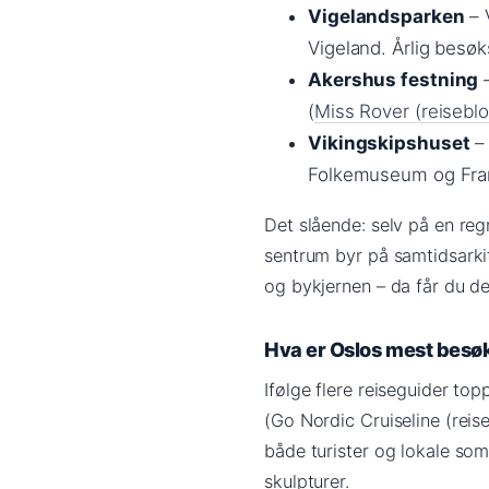
Vigelandsparken
– 
Vigeland. Årlig besøks
Akershus festning
–
(
Miss Rover (reisebl
Vikingskipshuset
– 
Folkemuseum og Framm
Det slående: selv på en re
sentrum byr på samtidsarki
og bykjernen – da får du d
Hva er Oslos mest besøk
Ifølge flere reiseguider to
(Go Nordic Cruiseline (reis
både turister og lokale som
skulpturer.