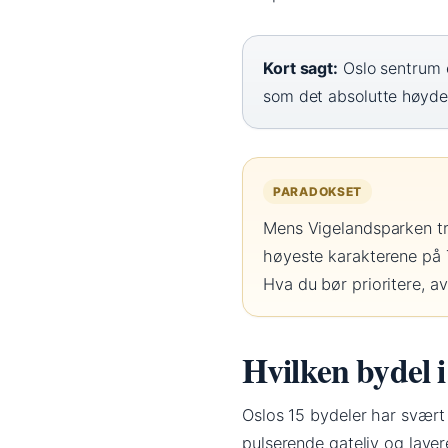
Kort sagt:
Oslo sentrum e
som det absolutte høydep
PARADOKSET
Mens Vigelandsparken tr
høyeste karakterene på Tr
Hva du bør prioritere, a
Hvilken bydel i
Oslos 15 bydeler har svært u
pulserende gateliv og laver