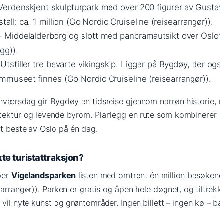
Verdenskjent skulpturpark med over 200 figurer av Gusta
tall: ca. 1 million (Go Nordic Cruiseline (reisearrangør)).
 Middelalderborg og slott med panoramautsikt over Oslo
ogg)
).
Utstiller tre bevarte vikingskip. Ligger på Bygdøy, der o
useet finnes (Go Nordic Cruiseline (reisearrangør)).
gnværsdag gir Bygdøy en tidsreise gjennom norrøn historie,
tektur og levende byrom. Planlegg en rute som kombinerer 
et beste av Oslo på én dag.
te turistattraksjon?
pper
Vigelandsparken
listen med omtrent én million besøkend
earrangør)). Parken er gratis og åpen hele døgnet, og tiltrek
 vil nyte kunst og grøntområder. Ingen billett – ingen kø – b