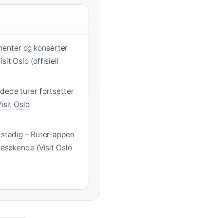
enter og konserter
isit Oslo (offisiell
idede turer fortsetter
isit Oslo
s stadig – Ruter-appen
 besøkende (Visit Oslo