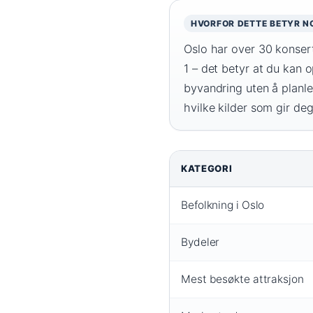
HVORFOR DETTE BETYR N
Oslo har over 30 konser
1 – det betyr at du kan o
byvandring uten å planleg
hvilke kilder som gir deg
KATEGORI
Nøkkeltall
Befolkning i Oslo
om
Oslo
Bydeler
i
dag
Mest besøkte attraksjon