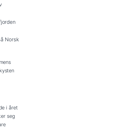
v
fjorden
gså Norsk
 mens
kysten
e i året
ker seg
are