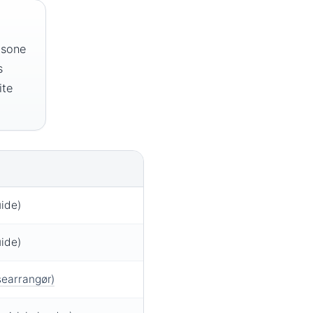
 sone
s
ite
uide)
uide)
searrangør)