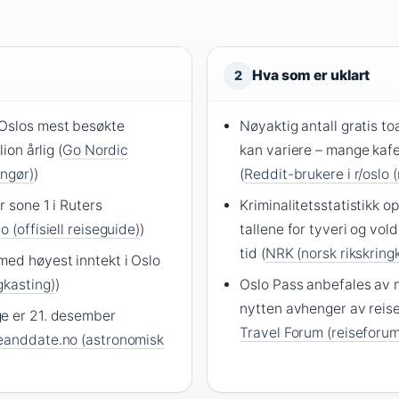
Hva som er uklart
2
 Oslos mest besøkte
Nøyaktig antall gratis to
lion årlig (
Go Nordic
kan variere – mange kafe
angør)
)
(
Reddit-brukere i r/oslo 
r sone 1 i Ruters
Kriminalitetsstatistikk o
lo (offisiell reiseguide)
)
tallene for tyveri og vol
tid (
NRK (norsk rikskring
med høyest inntekt i Oslo
gkasting)
)
Oslo Pass anbefales av 
nytten avhenger av reise
e er 21. desember
Travel Forum (reiseforum
eanddate.no (astronomisk