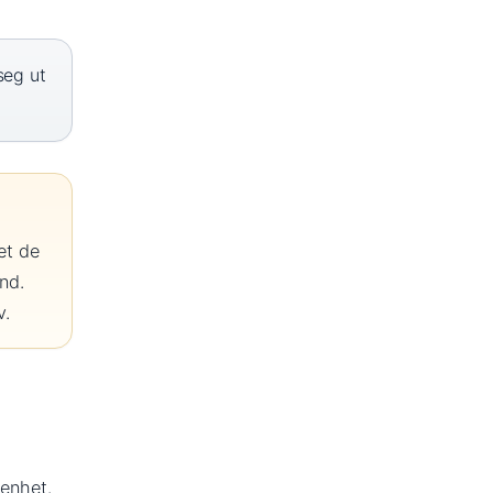
seg ut
et de
ånd.
v.
genhet.