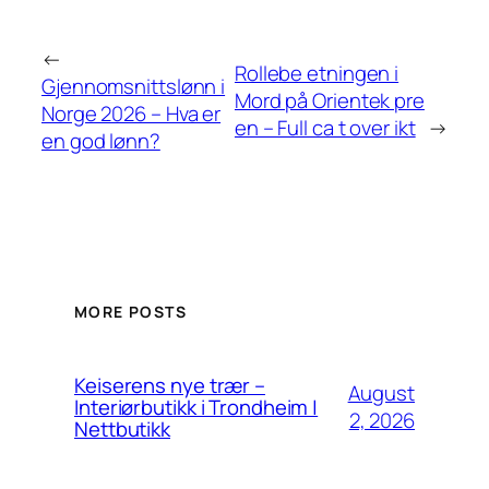
←
Rollebe etningen i
Gjennomsnittslønn i
Mord på Orientek pre
Norge 2026 – Hva er
en – Full ca t over ikt
→
en god lønn?
MORE POSTS
Keiserens nye trær –
August
Interiørbutikk i Trondheim |
2, 2026
Nettbutikk