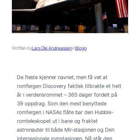
Written by
Lars Ole Andreassen
in
Blogg
De fleste kjenner navnet, men få vet at
romfergen Discovery faktisk tilbrakte et helt
år i verdensrommet – 365 dager fordelt på
39 oppdrag. Som den mest benyttede
romfergen i NASAs flåte bar den Hubble-
romteleskopet ut i bane og fraktet
astronauter til både Mir-stasjonen og Den
internasjonale romstasjonen. Nå står den