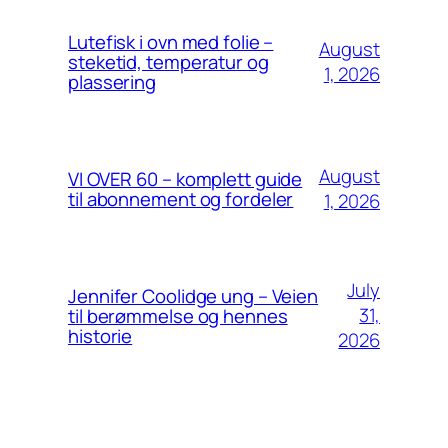
Lutefisk i ovn med folie –
August
steketid, temperatur og
1, 2026
plassering
August
VI OVER 60 – komplett guide
til abonnement og fordeler
1, 2026
July
Jennifer Coolidge ung – Veien
31,
til berømmelse og hennes
historie
2026