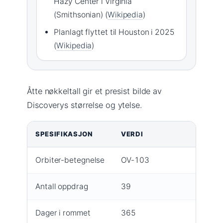
Hazy Center i Virginia
(Smithsonian) (
Wikipedia
)
Planlagt flyttet til Houston i 2025
(
Wikipedia
)
Åtte nøkkeltall gir et presist bilde av
Discoverys størrelse og ytelse.
SPESIFIKASJON
VERDI
Orbiter-betegnelse
OV-103
Antall oppdrag
39
Dager i rommet
365