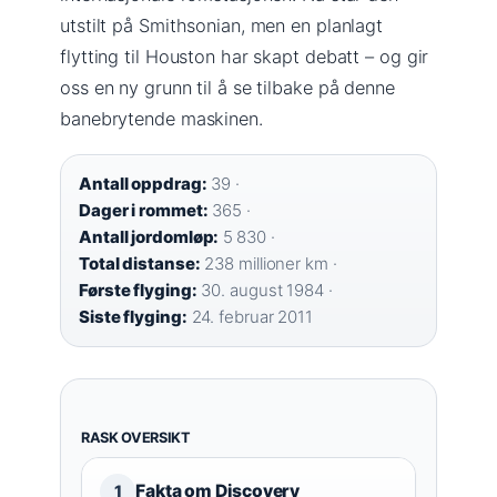
utstilt på Smithsonian, men en planlagt
flytting til Houston har skapt debatt – og gir
oss en ny grunn til å se tilbake på denne
banebrytende maskinen.
Antall oppdrag:
39 ·
Dager i rommet:
365 ·
Antall jordomløp:
5 830 ·
Total distanse:
238 millioner km ·
Første flyging:
30. august 1984 ·
Siste flyging:
24. februar 2011
RASK OVERSIKT
Fakta om Discovery
1