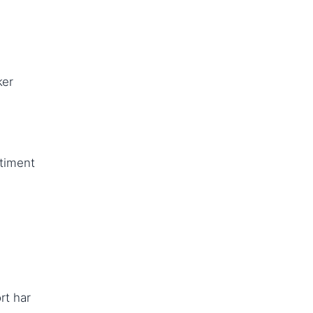
ker
rtiment
rt har