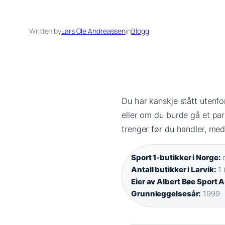
Written by
Lars Ole Andreassen
in
Blogg
Du har kanskje stått utenf
eller om du burde gå et par
trenger før du handler, med
Sport 1-butikker i Norge:
o
Antall butikker i Larvik:
1 
Eier av Albert Bøe Sport A
Grunnleggelsesår:
1999