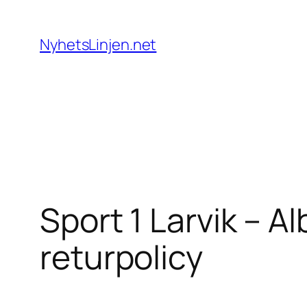
Skip
to
NyhetsLinjen.net
content
Sport 1 Larvik – A
returpolicy