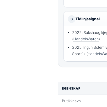
Tidlinjesignal
3
2022: Sakshaug kjøp
(
HandelsWatch
)
2025: Ingun Solem vi
Sport1» (
HandelsWa
EGENSKAP
Butikknavn