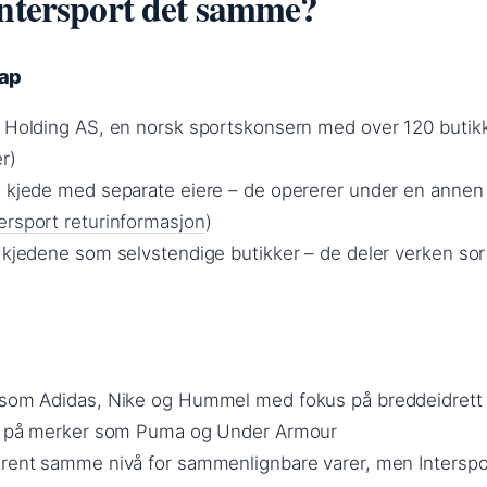
Intersport det samme?
kap
t Holding AS, en norsk sportskonsern med over 120 butik
r)
n kjede med separate eiere – de opererer under en annen
tersport returinformasjon
)
e kjedene som selvstendige butikker – de deler verken so
r som Adidas, Nike og Hummel med fokus på breddeidrett
ang på merker som Puma og Under Armour
trent samme nivå for sammenlignbare varer, men Interspo