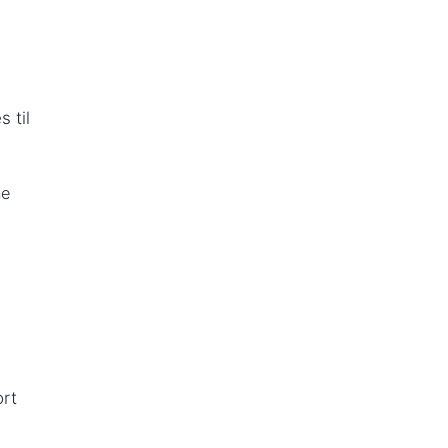
 til
ne
ort