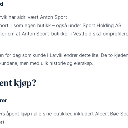
ld
rvik har aldri vært Anton Sport
Sport 1 som egen butikk – også under Sport Holding AS
er om at Anton Sport-butikker i Vestfold skal omprofileres
 men for deg som kunde i Larvik endrer dette lite. De to kjede
undene, men med ulik historie og eierskap.
ent kjøp?
rer
rs åpent kjøp i alle sine butikker, inkludert Albert Bøe Sp
r)