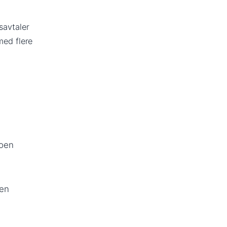
savtaler
med flere
noen
 en