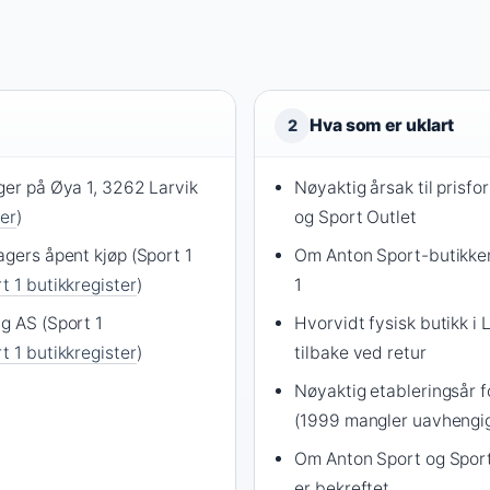
Hva som er uklart
2
ger på Øya 1, 3262 Larvik
Nøyaktig årsak til prisfo
ter
)
og Sport Outlet
agers åpent kjøp (Sport 1
Om Anton Sport-butikker i
t 1 butikkregister
)
1
g AS (Sport 1
Hvorvidt fysisk butikk i 
t 1 butikkregister
)
tilbake ved retur
Nøyaktig etableringsår f
(1999 mangler uavhengig
Om Anton Sport og Sport
er bekreftet