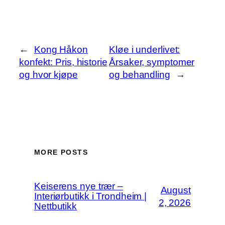
←
Kong Håkon
Kløe i underlivet:
konfekt: Pris, historie
Årsaker, symptomer
og hvor kjøpe
og behandling
→
MORE POSTS
Keiserens nye trær –
August
Interiørbutikk i Trondheim |
2, 2026
Nettbutikk