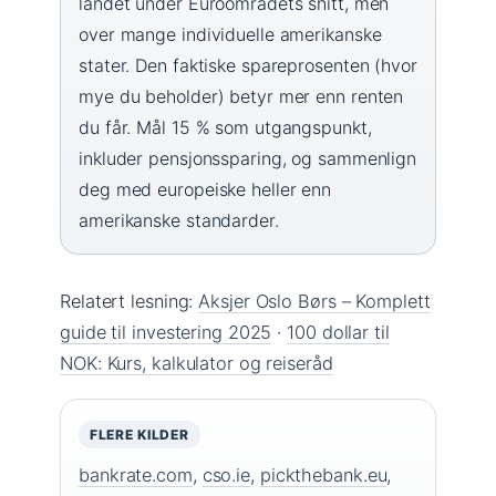
landet under Euroområdets snitt, men
over mange individuelle amerikanske
stater. Den faktiske spareprosenten (hvor
mye du beholder) betyr mer enn renten
du får. Mål 15 % som utgangspunkt,
inkluder pensjonssparing, og sammenlign
deg med europeiske heller enn
amerikanske standarder.
Relatert lesning:
Aksjer Oslo Børs – Komplett
guide til investering 2025
·
100 dollar til
NOK: Kurs, kalkulator og reiseråd
FLERE KILDER
bankrate.com
,
cso.ie
,
pickthebank.eu
,