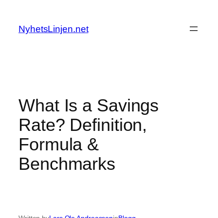
Skip
to
NyhetsLinjen.net
content
What Is a Savings
Rate? Definition,
Formula &
Benchmarks
Written by
Lars Ole Andreassen
in
Blogg