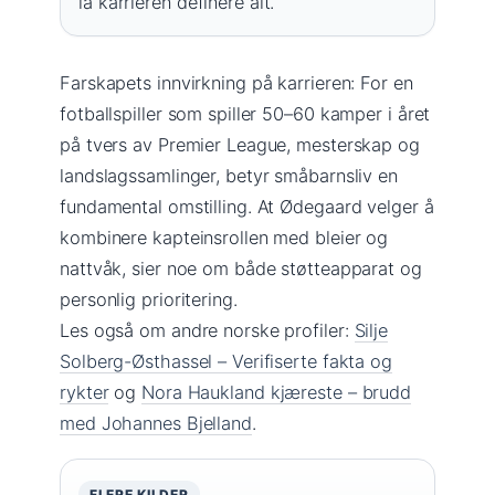
la karrieren definere alt.
Farskapets innvirkning på karrieren: For en
fotballspiller som spiller 50–60 kamper i året
på tvers av Premier League, mesterskap og
landslagssamlinger, betyr småbarnsliv en
fundamental omstilling. At Ødegaard velger å
kombinere kapteinsrollen med bleier og
nattvåk, sier noe om både støtteapparat og
personlig prioritering.
Les også om andre norske profiler:
Silje
Solberg-Østhassel – Verifiserte fakta og
rykter
og
Nora Haukland kjæreste – brudd
med Johannes Bjelland
.
FLERE KILDER