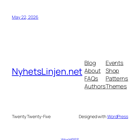
May 22, 2026
Blog
Events
NyhetsLinjen.net
About
Shop
FAQs
Patterns
Authors
Themes
Twenty Twenty-Five
Designed with
WordPress
WorldRSS