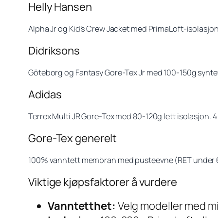
Helly Hansen
Alpha Jr og Kid’s Crew Jacket med PrimaLoft-isolasjon
Didriksons
Göteborg og Fantasy Gore-Tex Jr med 100-150g syntetis
Adidas
Terrex Multi JR Gore-Tex med 80-120g lett isolasjon. 4
Gore-Tex generelt
100% vanntett membran med pusteevne (RET under 6).
Viktige kjøpsfaktorer å vurdere
Vanntetthet:
Velg modeller med mi