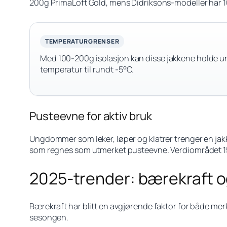
200g PrimaLoft Gold, mens Didriksons-modeller har 10
TEMPERATURGRENSER
Med 100-200g isolasjon kan disse jakkene holde ung
temperatur til rundt -5°C.
Pusteevne for aktiv bruk
Ungdommer som leker, løper og klatrer trenger en ja
som regnes som utmerket pusteevne. Verdiområdet 15.0
2025-trender: bærekraft o
Bærekraft har blitt en avgjørende faktor for både mer
sesongen.