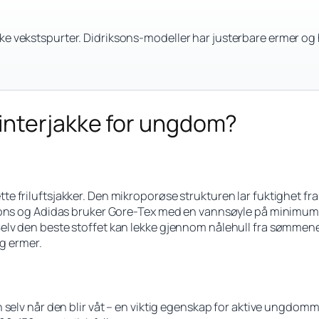
ke vekstspurter. Didriksons-modeller har justerbare ermer og 
interjakke for ungdom?
e friluftsjakker. Den mikroporøse strukturen lar fuktighet fr
iksons og Adidas bruker Gore-Tex med en vannsøyle på minimu
lv den beste stoffet kan lekke gjennom nålehull fra sømmene h
og ermer.
 selv når den blir våt – en viktig egenskap for aktive ungdomm