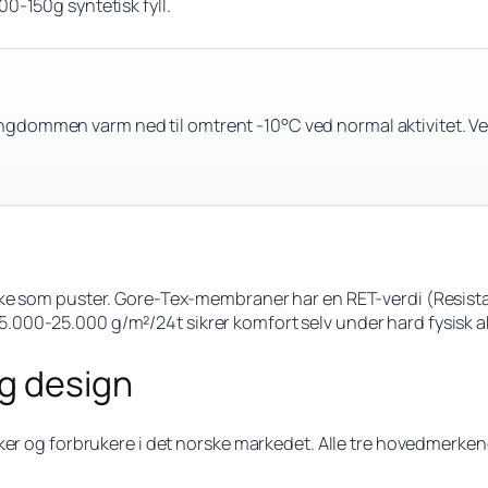
0-150g syntetisk fyll.
dommen varm ned til omtrent -10°C ved normal aktivitet. Ved s
kke som puster. Gore-Tex-membraner har en RET-verdi (Resista
00-25.000 g/m²/24t sikrer komfort selv under hard fysisk akt
g design
ker og forbrukere i det norske markedet. Alle tre hovedmerken