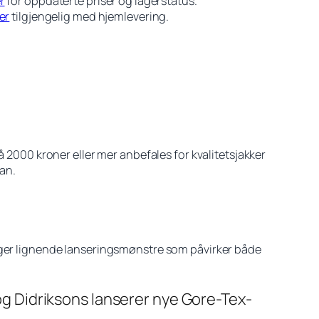
r
for oppdaterte priser og lagerstatus.
er
tilgjengelig med hjemlevering.
00 kroner eller mer anbefales for kvalitetsjakker
an.
ølger lignende lanseringsmønstre som påvirker både
 og Didriksons lanserer nye Gore-Tex-