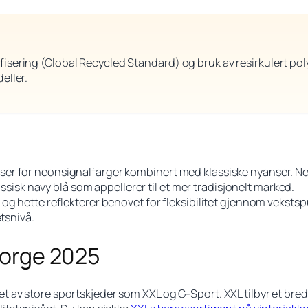
fisering (Global Recycled Standard) og bruk av resirkulert po
eller.
er for neonsignalfarger kombinert med klassiske nyanser. Neo
assisk navy blå som appellerer til et mer tradisjonelt marked.
g hette reflekterer behovet for fleksibilitet gjennom vekstspu
etsnivå.
 Norge 2025
 av store sportskjeder som XXL og G-Sport. XXL tilbyr et bred