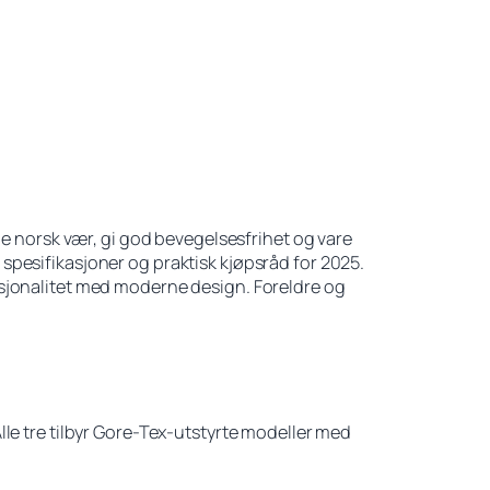
le norsk vær, gi god bevegelsesfrihet og vare
spesifikasjoner og praktisk kjøpsråd for 2025.
ksjonalitet med moderne design. Foreldre og
lle tre tilbyr Gore-Tex-utstyrte modeller med