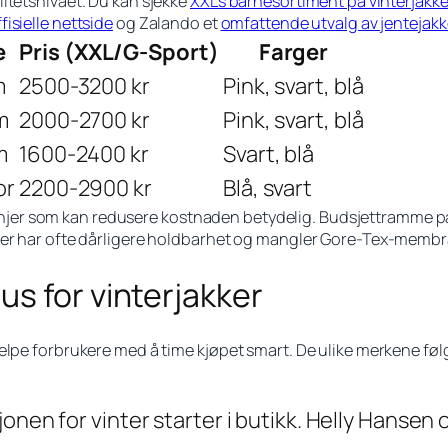
itetsnivået. Du kan sjekke
XXLs barnesortiment på vinterjakke
fisielle nettside
og Zalando et
omfattende utvalg av jentejakk
e
Pris (XXL/G-Sport)
Farger
m
2500-3200 kr
Pink, svart, blå
m
2000-2700 kr
Pink, svart, blå
m
1600-2400 kr
Svart, blå
or
2200-2900 kr
Blå, svart
r som kan redusere kostnaden betydelig. Budsjettramme på 20
oner har ofte dårligere holdbarhet og mangler Gore-Tex-membr
s for vinterjakker
jelpe forbrukere med å time kjøpet smart. De ulike merkene f
nen for vinter starter i butikk. Helly Hansen