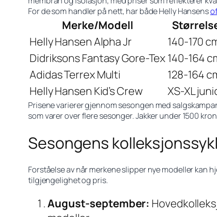
membran og isolasjon, med priser som reflekterer kval
For de som handler på nett, har både Helly Hansens
of
Merke/Modell
Størrels
Helly Hansen Alpha Jr
140-170 c
Didriksons Fantasy Gore-Tex
140-164 c
Adidas Terrex Multi
128-164 c
Helly Hansen Kid’s Crew
XS-XL juni
Prisene varierer gjennom sesongen med salgskampanje
som varer over flere sesonger. Jakker under 1500 kr
Sesongens kolleksjonssyklu
Forståelse av når merkene slipper nye modeller kan h
tilgjengelighet og pris.
August-september:
Hovedkolleksjo