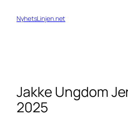
Skip
to
NyhetsLinjen.net
content
Jakke Ungdom Jen
2025