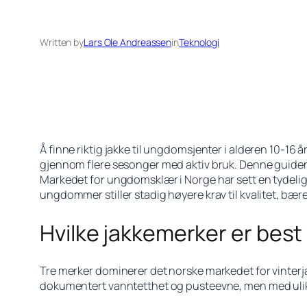
Written by
Lars Ole Andreassen
in
Teknologi
Å finne riktig jakke til ungdomsjenter i alderen 10-16
gjennom flere sesonger med aktiv bruk. Denne guiden 
Markedet for ungdomsklær i Norge har sett en tydelig
ungdommer stiller stadig høyere krav til kvalitet, bære
Hvilke jakkemerker er best
Tre merker dominerer det norske markedet for vinterja
dokumentert vanntetthet og pusteevne, men med ulik