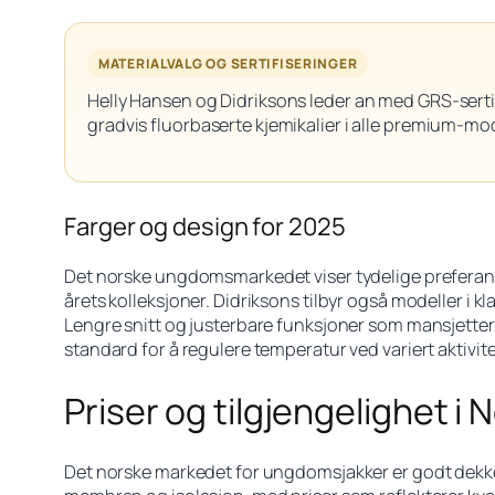
MATERIALVALG OG SERTIFISERINGER
Helly Hansen og Didriksons leder an med GRS-serti
gradvis fluorbaserte kjemikalier i alle premium-mod
Farger og design for 2025
Det norske ungdomsmarkedet viser tydelige preferans
årets kolleksjoner. Didriksons tilbyr også modeller i kl
Lengre snitt og justerbare funksjoner som mansjetter o
standard for å regulere temperatur ved variert aktivit
Priser og tilgjengelighet i
Det norske markedet for ungdomsjakker er godt dekket