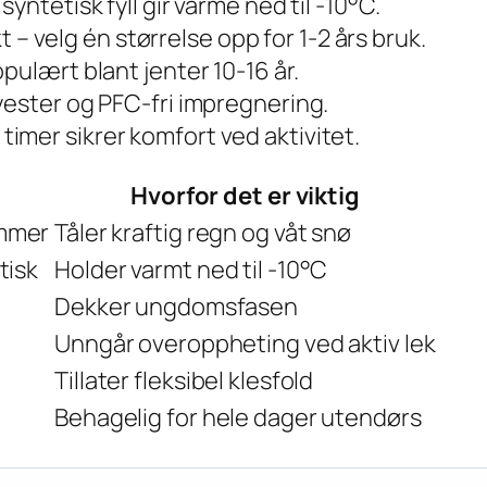
yntetisk fyll gir varme ned til -10°C.
 velg én størrelse opp for 1-2 års bruk.
opulært blant jenter 10-16 år.
lyester og PFC-fri impregnering.
imer sikrer komfort ved aktivitet.
Hvorfor det er viktig
mmer
Tåler kraftig regn og våt snø
tisk
Holder varmt ned til -10°C
Dekker ungdomsfasen
Unngår overoppheting ved aktiv lek
Tillater fleksibel klesfold
Behagelig for hele dager utendørs