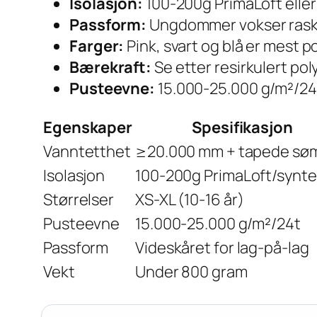
Isolasjon:
100-200g PrimaLoft eller s
Passform:
Ungdommer vokser raskt –
Farger:
Pink, svart og blå er mest p
Bærekraft:
Se etter resirkulert po
Pusteevne:
15.000-25.000 g/m²/24 t
Egenskaper
Spesifikasjon
Vanntetthet
≥20.000 mm + tapede sø
Isolasjon
100-200g PrimaLoft/synte
Størrelser
XS-XL (10-16 år)
Pusteevne
15.000-25.000 g/m²/24t
Passform
Videskåret for lag-på-lag
Vekt
Under 800 gram