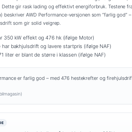
. Dette gir rask lading og effektivt energiforbruk. Testene f
n) beskriver AWD Performance-versjonen som “farlig god” 
sdrift som gir solid veigrep.
 350 kW effekt og 476 hk (ifølge Motor)
r bakhjulsdrift og lavere startpris (ifølge NAF)
liter er blant de større i klassen (ifølge NAF)
nce er farlig god – med 476 hestekrefter og firehjulsdrif
bilmagasin)
OE