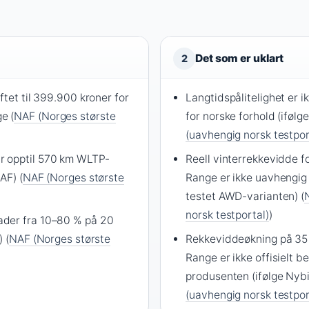
Det som er uklart
2
ftet til 399.900 kroner for
Langtidspålitelighet er i
e (
NAF (Norges største
for norske forhold (ifølg
)
(uavhengig norsk testpor
 opptil 570 km WLTP-
Reell vinterrekkevidde 
AF) (
NAF (Norges største
Range er ikke uavhengig 
)
testet AWD-varianten) (
norsk testportal)
)
der fra 10–80 % på 20
 (
NAF (Norges største
Rekkeviddeøkning på 35
)
Range er ikke offisielt b
produsenten (ifølge Nybil
(uavhengig norsk testpor