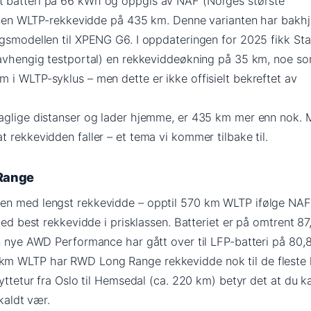
 batteri på 66 kWh og oppgis av NAF (Norges største
ha en WLTP-rekkevidde på 435 km. Denne varianten har bakhju
ngsmodellen til XPENG G6. I oppdateringen for 2025 fikk St
uavhengig testportal) en rekkeviddeøkning på 35 km, noe s
 i WLTP-syklus – men dette er ikke offisielt bekreftet av
aglige distanser og lader hjemme, er 435 km mer enn nok. 
 rekkevidden faller – et tema vi kommer tilbake til.
Range
en med lengst rekkevidde – opptil 570 km WLTP ifølge NAF
med best rekkevidde i prisklassen. Batteriet er på omtrent 87
en nye AWD Performance har gått over til LFP-batteri på 80,
m WLTP har RWD Long Range rekkevidde nok til de fleste 
hyttetur fra Oslo til Hemsedal (ca. 220 km) betyr det at du k
 kaldt vær.