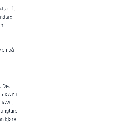
lsdrift
andard
om
Men på
. Det
,5 kWh i
8 kWh.
langturer
an kjøre