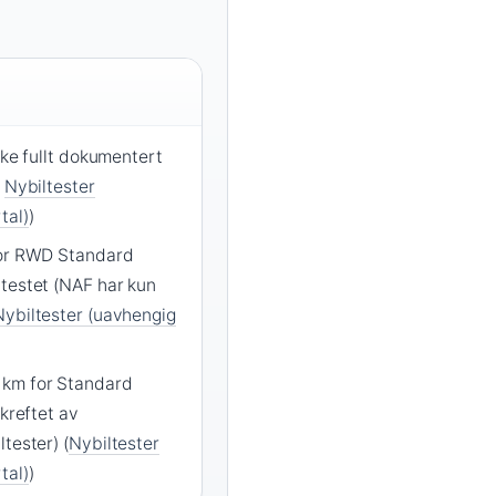
kke fullt dokumentert
e
Nybiltester
tal)
)
for RWD Standard
testet (NAF har kun
Nybiltester (uavhengig
 km for Standard
ekreftet av
tester) (
Nybiltester
tal)
)