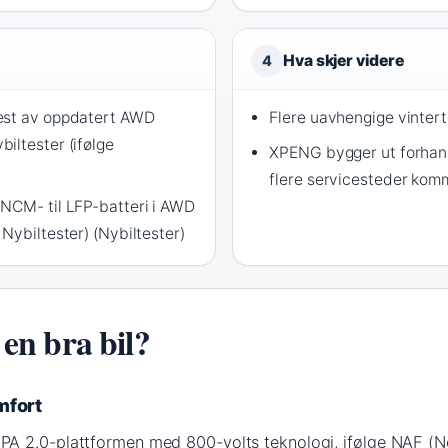
Hva skjer videre
4
est av oppdatert AWD
Flere uavhengige vintert
iltester (ifølge
XPENG bygger ut forhand
flere servicesteder komm
NCM- til LFP-batteri i AWD
Nybiltester) (Nybiltester)
n bra bil?
mfort
A 2.0-plattformen med 800-volts teknologi, ifølge NAF (