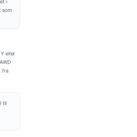
et i
kt som
Y eller
t AWD
 fra
til