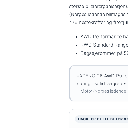
største bileierorganisasjon)
(Norges ledende bilmagasi
476 hestekrefter og firehjul
AWD Performance har
RWD Standard Range ha
Bagasjerommet på 571 
«XPENG G6 AWD Performa
som gir solid veigrep.»
– Motor (Norges ledende 
HVORFOR DETTE BETYR N