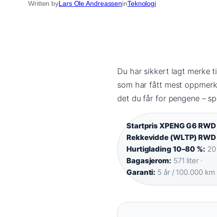
Written by
Lars Ole Andreassen
in
Teknologi
Du har sikkert lagt merke t
som har fått mest oppmerks
det du får for pengene – spe
Startpris XPENG G6 RWD
Rekkevidde (WLTP) RWD
Hurtiglading 10–80 %:
20 
Bagasjerom:
571 liter ·
Garanti:
5 år / 100.000 km