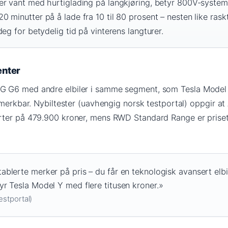
er vant med hurtiglading på langkjøring, betyr 800V-system
 minutter på å lade fra 10 til 80 prosent – nesten like ras
eg for betydelig tid på vinterens langturer.
renter
 G6 med andre elbiler i samme segment, som Tesla Model 
 merkbar. Nybiltester (uavhengig norsk testportal) oppgir a
rter på 479.900 kroner, mens RWD Standard Range er priset
blerte merker på pris – du får en teknologisk avansert elbil 
r Tesla Model Y med flere titusen kroner.»
estportal)