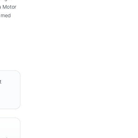
ra Motor
– med
t