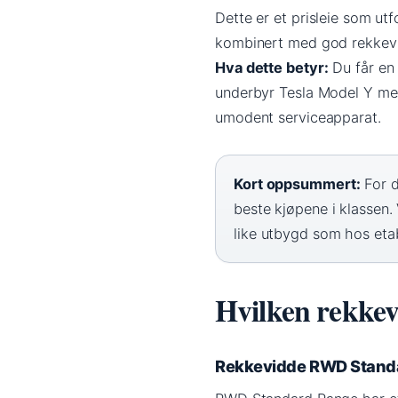
Dette er et prisleie som utf
kombinert med god rekkevid
Hva dette betyr:
Du får en 
underbyr Tesla Model Y med
umodent serviceapparat.
Kort oppsummert:
For d
beste kjøpene i klassen
like utbygd som hos etab
Hvilken rekke
Rekkevidde RWD Stand