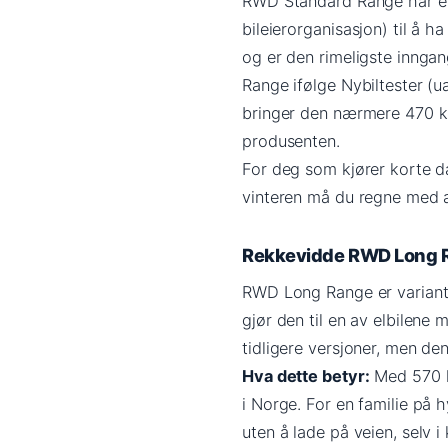
RWD Standard Range har et
bileierorganisasjon) til å 
og er den rimeligste innga
Range ifølge Nybiltester (
bringer den nærmere 470 km
produsenten.
For deg som kjører korte d
vinteren må du regne med at
Rekkevidde RWD Long 
RWD Long Range er variant
gjør den til en av elbilene 
tidligere versjoner, men d
Hva dette betyr:
Med 570 k
i Norge. For en familie på 
uten å lade på veien, selv i