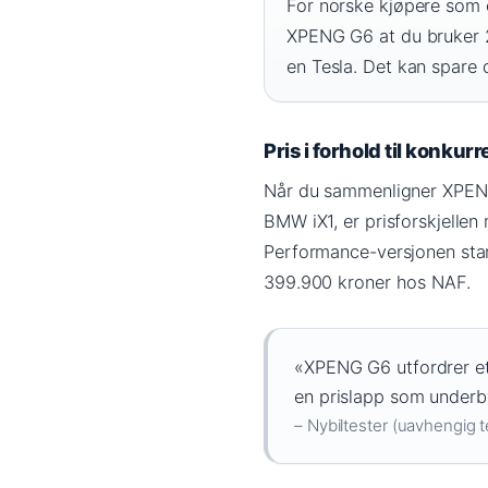
For norske kjøpere som 
XPENG G6 at du bruker 20
en Tesla. Det kan spare d
Pris i forhold til konkur
Når du sammenligner XPENG
BMW iX1, er prisforskjellen
Performance-versjonen sta
399.900 kroner hos NAF.
«XPENG G6 utfordrer eta
en prislapp som underby
– Nybiltester (uavhengig t