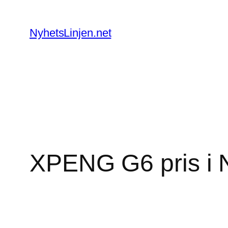
Skip
to
NyhetsLinjen.net
content
XPENG G6 pris i N