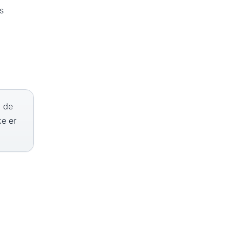
s
v de
ke er