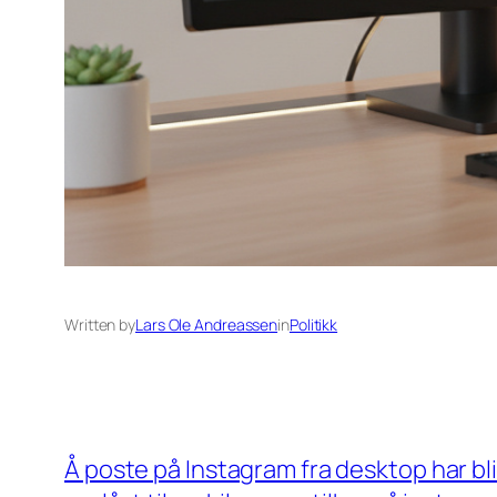
Written by
Lars Ole Andreassen
in
Politikk
Å poste på Instagram fra desktop har bl