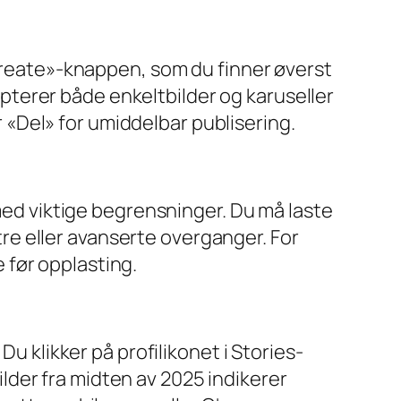
«Create»-knappen, som du finner øverst
septerer både enkeltbilder og karuseller
er «Del» for umiddelbar publisering.
ed viktige begrensninger. Du må laste
ltre eller avanserte overganger. For
 før opplasting.
u klikker på profilikonet i Stories-
kilder fra midten av 2025 indikerer