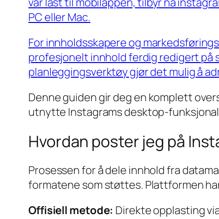
var låst til mobilappen, tilbyr nå instag
PC eller Mac.
For innholdsskapere og markedsføringst
profesjonelt innhold ferdig redigert på 
planleggingsverktøy gjør det mulig å ad
Denne guiden gir deg en komplett overs
utnytte Instagrams desktop-funksjonalit
Hvordan poster jeg på Ins
Prosessen for å dele innhold fra datama
formatene som støttes. Plattformen har g
Offisiell metode:
Direkte opplasting v