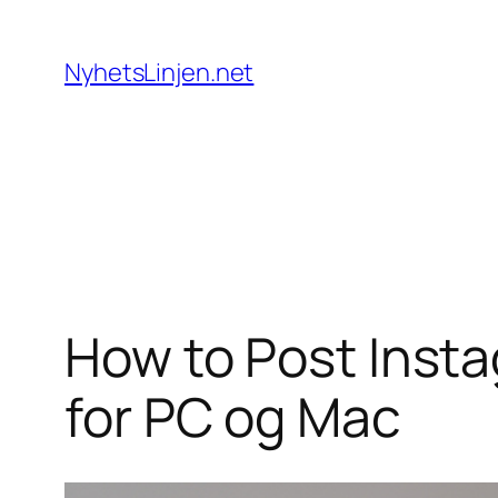
Skip
to
NyhetsLinjen.net
content
How to Post Inst
for PC og Mac