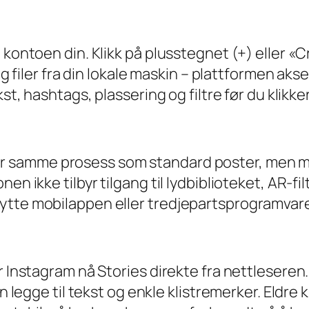
å kontoen din. Klikk på plusstegnet (+) eller 
elg filer fra din lokale maskin – plattformen ak
kst, hashtags, plassering og filtre før du klikk
er samme prosess som standard poster, men m
en ikke tilbyr tilgang til lydbiblioteket, AR-fi
ytte mobilappen eller tredjepartsprogramvare
 Instagram nå Stories direkte fra nettleseren. D
n legge til tekst og enkle klistremerker. Eldre 