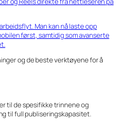
deoer og Reels direkte fra nettleseren på
rbeidsflyt. Man kan nå laste opp
 mobilen først, samtidig som avanserte
t.
ninger og de beste verktøyene for å
r til de spesifikke trinnene og
 til full publiseringskapasitet.