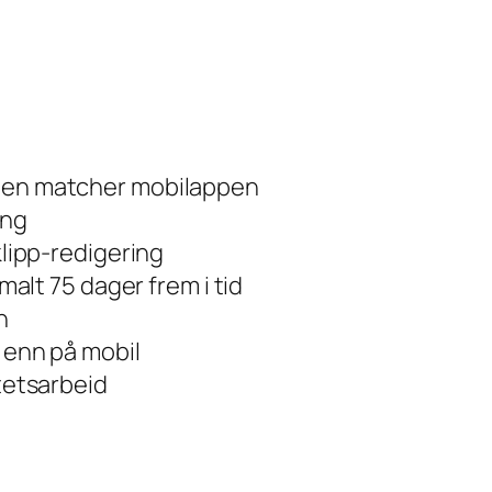
esten matcher mobilappen
ing
klipp-redigering
malt 75 dager frem i tid
n
r enn på mobil
itetsarbeid