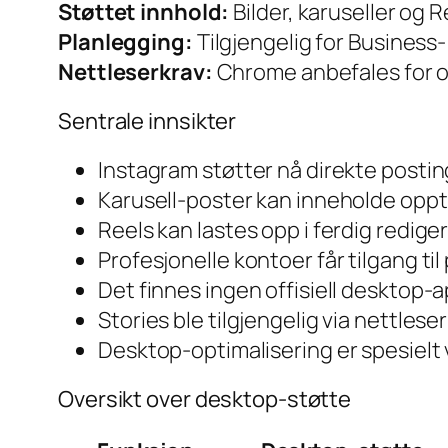
Støttet innhold:
Bilder, karuseller og
Planlegging:
Tilgjengelig for Busines
Nettleserkrav:
Chrome anbefales for op
Sentrale innsikter
Instagram støtter nå direkte posti
Karusell-poster kan inneholde opptil
Reels kan lastes opp i ferdig redige
Profesjonelle kontoer får tilgang til
Det finnes ingen offisiell desktop-ap
Stories ble tilgjengelig via nettle
Desktop-optimalisering er spesielt 
Oversikt over desktop-støtte