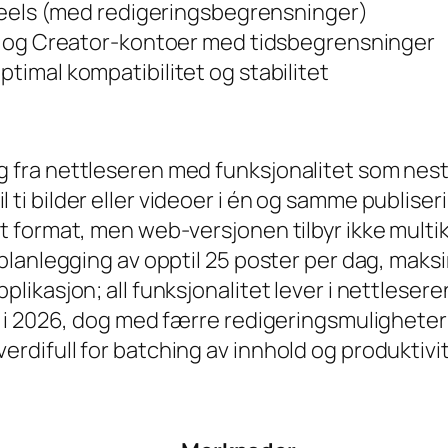
 Reels (med redigeringsbegrensninger)
s- og Creator-kontoer med tidsbegrensninger
timal kompatibilitet og stabilitet
ng fra nettleseren med funksjonalitet som n
 ti bilder eller videoer i én og samme publiser
rt format, men web-versjonen tilbyr ikke multi
 planlegging av opptil 25 poster per dag, maksi
plikasjon; all funksjonalitet lever i nettlesere
ser i 2026, dog med færre redigeringsmulighete
verdifull for batching av innhold og produktiv