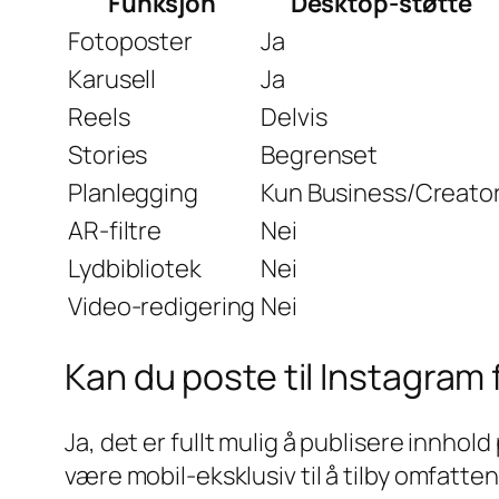
Funksjon
Desktop-støtte
Fotoposter
Ja
Karusell
Ja
Reels
Delvis
Stories
Begrenset
Planlegging
Kun Business/Creato
AR-filtre
Nei
Lydbibliotek
Nei
Video-redigering
Nei
Kan du poste til Instagram
Ja, det er fullt mulig å publisere innho
være mobil-eksklusiv til å tilby omfatte