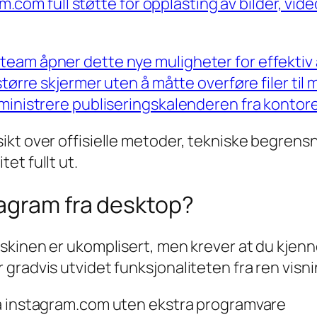
ram.com full støtte for opplasting av bilder, vi
eam åpner dette nye muligheter for effektiv a
større skjermer uten å måtte overføre filer til
ministrere publiseringskalenderen fra kontore
ikt over offisielle metoder, tekniske begrens
et fullt ut.
tagram fra desktop?
skinen er ukomplisert, men krever at du kjenne
radvis utvidet funksjonaliteten fra ren visning
ia instagram.com uten ekstra programvare