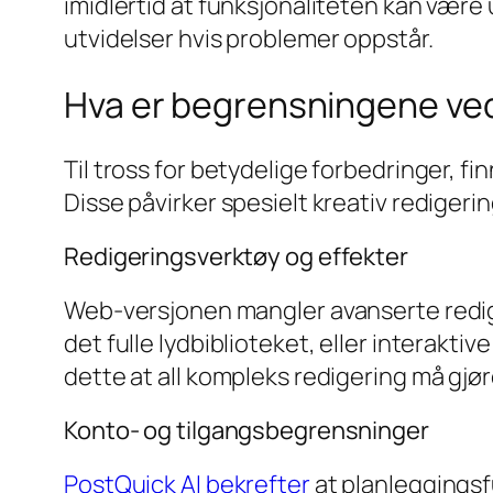
imidlertid at funksjonaliteten kan være
utvidelser hvis problemer oppstår.
Hva er begrensningene ve
Til tross for betydelige forbedringer, 
Disse påvirker spesielt kreativ rediger
Redigeringsverktøy og effekter
Web-versjonen mangler avanserte redige
det fulle lydbiblioteket, eller interakt
dette at all kompleks redigering må gjør
Konto- og tilgangsbegrensninger
PostQuick AI bekrefter
at planleggingsfu