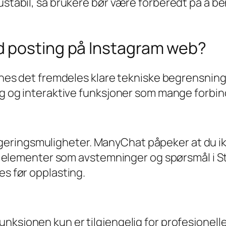
 ustabil, så brukere bør være forberedt på å 
d posting på Instagram web?
finnes det fremdeles klare tekniske begrensnin
ing og interaktive funksjoner som mange forbi
ringsmuligheter. ManyChat påpeker at du ikke 
ive elementer som avstemninger og spørsmål i S
es før opplasting.
nksjonen kun er tilgjengelig for profesjonell