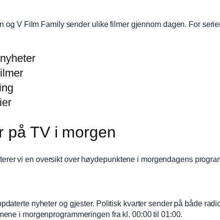
n og V Film Family sender ulike filmer gjennom dagen. For serier
 nyheter
ilmer
ing
ier
r på TV i morgen
senterer vi en oversikt over høydepunktene i morgendagens progra
terte nyheter og gjester. Politisk kvarter sender på både radio o
ene i morgenprogrammeringen fra kl. 00:00 til 01:00.