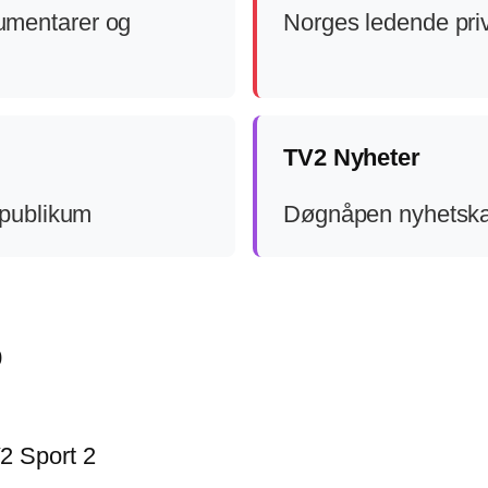
umentarer og
Norges ledende priv
TV2 Nyheter
 publikum
Døgnåpen nyhetska
0
2 Sport 2