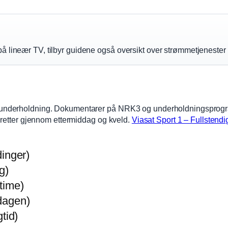
 lineær TV, tilbyr guidene også oversikt over strømmetjenester 
underholdning. Dokumentarer på NRK3 og underholdningsprogr
dretter gjennom ettermiddag og kveld.
Viasat Sport 1 – Fullstendig
inger)
g)
time)
dagen)
tid)