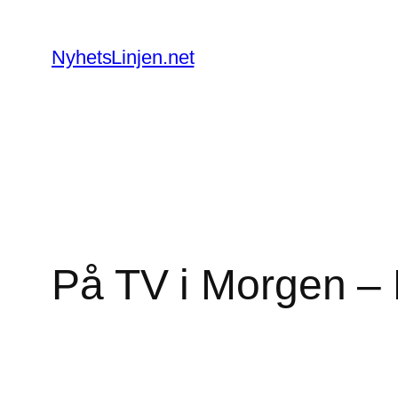
Skip
to
NyhetsLinjen.net
content
På TV i Morgen –