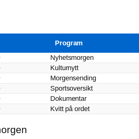
Program
0
Nyhetsmorgen
0
Kulturnytt
0
Morgensending
0
Sportsoversikt
0
Dokumentar
0
Kvitt på ordet
 morgen